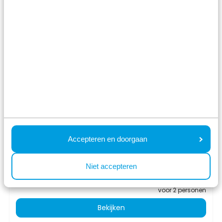
8.3
Module Special 6
personen Wellness
(Spa)
Résidence Valkenburg
Schin op Geul, Limburg
6
1
1
Accepteren en doorgaan
vr 14 augustus - ma 17 augustus
749
Niet accepteren
3 nachten
incl. toeslagen
voor 2 personen
Bekijken