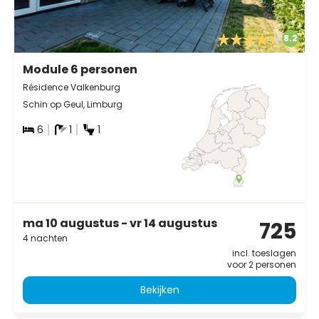
8.2
Module 6 personen
Résidence Valkenburg
Schin op Geul, Limburg
6
1
1
ma 10 augustus - vr 14 augustus
725
4 nachten
incl. toeslagen
voor 2 personen
Bekijken