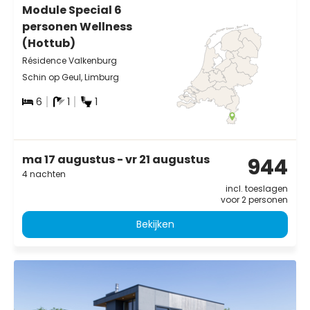
Module Special 6
personen Wellness
(Hottub)
Résidence Valkenburg
Schin op Geul, Limburg
6
1
1
ma 17 augustus - vr 21 augustus
944
4 nachten
incl. toeslagen
voor 2 personen
Bekijken