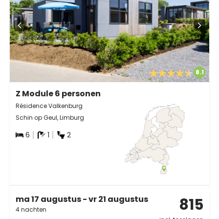
8.1
Z Module 6 personen
Résidence Valkenburg
Schin op Geul, Limburg
6
1
2
ma 17 augustus - vr 21 augustus
815
4 nachten