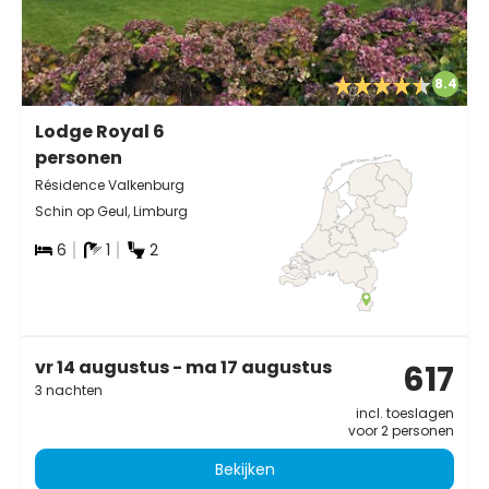
8.4
Lodge Royal 6
personen
Résidence Valkenburg
Schin op Geul, Limburg
6
1
2
vr 14 augustus - ma 17 augustus
617
3 nachten
incl. toeslagen
voor 2 personen
Bekijken