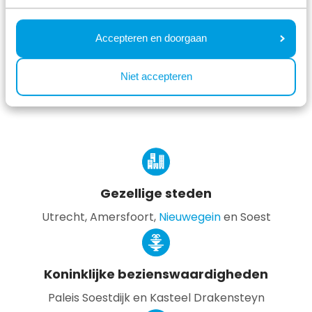
park en naastgelegen boothelling, ideaal voor
waterliefhebbers. Of u nu kiest voor een vakantie in
Accepteren en doorgaan
een bosrijke omgeving of aan het water, onze
vakantieparken zijn een fijne plek voor een
Niet accepteren
weekendje weg in Utrecht
!
Gezellige steden
Utrecht, Amersfoort,
Nieuwegein
en Soest
Koninklijke bezienswaardigheden
Paleis Soestdijk en Kasteel Drakensteyn