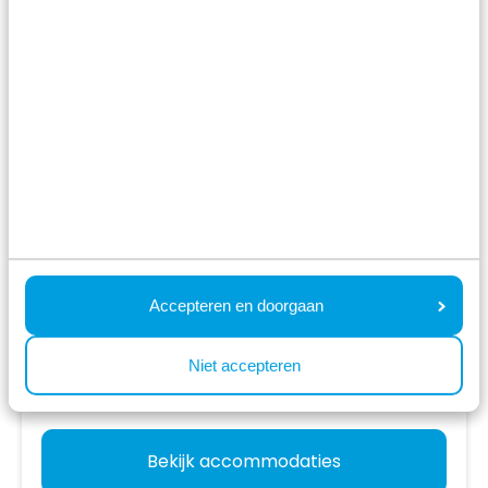
Résidence Valkenburg
Schin op Geul,
Limburg
8.1
4042 Beoordelingen
Vakantiehuizen, kampeerplaatsen en veel
faciliteiten
Midden in het Limburgse heuvellandschap
Nabij Valkenburg en Maastricht
Accepteren en doorgaan
ma 12 oktober - vr 16 oktober
4 nachten
Vanaf:
Niet accepteren
442
2 gasten
Bekijk accommodaties