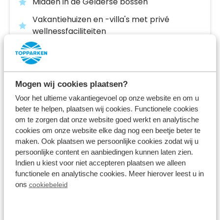
Midden in de Gelderse bossen
Vakantiehuizen en -villa's met privé
wellnessfaciliteiten
Nabij Nationaal Park De Hoge Veluwe
ma 12 oktober - vr 16 oktober
4 nachten
Vanaf:
Mogen wij cookies plaatsen?
428
2 gasten
Voor het ultieme vakantiegevoel op onze website en om u
beter te helpen, plaatsen wij cookies. Functionele cookies
om te zorgen dat onze website goed werkt en analytische
Bekijk accommodaties
cookies om onze website elke dag nog een beetje beter te
maken. Ook plaatsen we persoonlijke cookies zodat wij u
persoonlijke content en aanbiedingen kunnen laten zien.
Bekijk vakantiepark
Indien u kiest voor niet accepteren plaatsen we alleen
functionele en analytische cookies. Meer hierover leest u in
ons
cookiebeleid