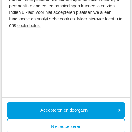
krijgt echt waar u voor betaalt.
persoonlijke content en aanbiedingen kunnen laten zien.
Indien u kiest voor niet accepteren plaatsen we alleen
🧐 Waar voor uw geld
functionele en analytische cookies. Meer hierover leest u in
ons
cookiebeleid
Uiteraard krijgt u bij ons waar voor uw geld.
Benieuwd naar de ervaringen van vakantiegangers
bij TopParken? Lees
hier
de ruim
duizenden échte
reviews
.
"Wie hoge korting geeft, is normaal te duur."
➡️ Tip! Boek uw verblijf via topparken.nl en wees
altijd verzekerd van de laagste prijs.
Accepteren en doorgaan
Niet accepteren