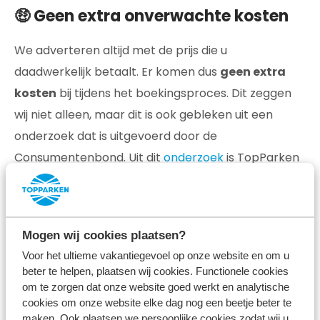
🤑 Geen extra onverwachte kosten
We adverteren altijd met de prijs die u
daadwerkelijk betaalt. Er komen dus
geen extra
kosten
bij tijdens het boekingsproces. Dit zeggen
wij niet alleen, maar dit is ook gebleken uit een
onderzoek dat is uitgevoerd door de
Consumentenbond. Uit dit
onderzoek
is TopParken
als één van de meest transparante vakantie-
aanbieders gekomen.
😱 Geen onduidelijke kosten
Mogen wij cookies plaatsen?
Voor het ultieme vakantiegevoel op onze website en om u
De prijs die u betaalt voor een verblijf bij TopParken,
beter te helpen, plaatsen wij cookies. Functionele cookies
om te zorgen dat onze website goed werkt en analytische
bestaat uit de daadwerkelijke kosten; zonder
cookies om onze website elke dag nog een beetje beter te
onduidelijke kostenposten
of extra toeslagen. U
maken. Ook plaatsen we persoonlijke cookies zodat wij u