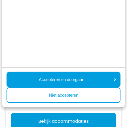
Recreatiepark het Esmeer
Aalst,
Gelderland
8.0
712 Beoordelingen
Unieke locatie; tussen het Esmeer en de
Maas
Gelegen naast grote speeltuin en
recreatiegebied
Nabij Nationaal Park De Biesbosch
Accepteren en doorgaan
vr 14 augustus - ma 17 augustus
3 nachten
Vanaf:
Niet accepteren
482
2 gasten
Bekijk accommodaties