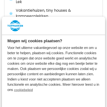
Lek
Vakantiehuizen, tiny houses &
kampeerplekken
In het Groene Hart van Nederland
vr 14 augustus - ma 17 augustus
3 nachten
Vanaf:
Mogen wij cookies plaatsen?
464
2 gasten
Voor het ultieme vakantiegevoel op onze website en om u
beter te helpen, plaatsen wij cookies. Functionele cookies
om te zorgen dat onze website goed werkt en analytische
Bekijk accommodaties
cookies om onze website elke dag nog een beetje beter te
maken. Ook plaatsen we persoonlijke cookies zodat wij u
persoonlijke content en aanbiedingen kunnen laten zien.
Bekijk vakantiepark
Indien u kiest voor niet accepteren plaatsen we alleen
functionele en analytische cookies. Meer hierover leest u in
ons
cookiebeleid