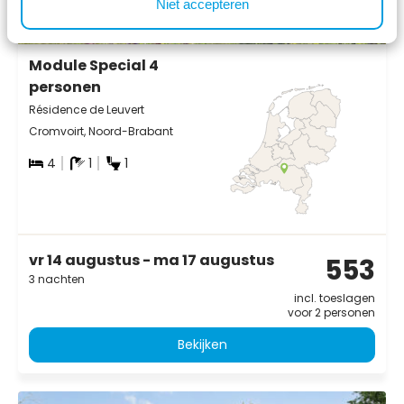
Niet accepteren
8.2
Module Special 4
personen
Résidence de Leuvert
Cromvoirt, Noord-Brabant
4
1
1
vr 14 augustus - ma 17 augustus
553
3 nachten
incl. toeslagen
voor 2 personen
Bekijken