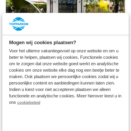
8.0
Mogen wij cookies plaatsen?
Module Special 4
Voor het ultieme vakantiegevoel op onze website en om u
personen Wellness
beter te helpen, plaatsen wij cookies. Functionele cookies
(Spa)
om te zorgen dat onze website goed werkt en analytische
Résidence de Leuvert
cookies om onze website elke dag nog een beetje beter te
maken. Ook plaatsen we persoonlijke cookies zodat wij u
Cromvoirt, Noord-Brabant
persoonlijke content en aanbiedingen kunnen laten zien.
4
1
1
Indien u kiest voor niet accepteren plaatsen we alleen
functionele en analytische cookies. Meer hierover leest u in
ons
cookiebeleid
vr 14 augustus - ma 17 augustus
710
3 nachten
incl. toeslagen
voor 2 personen