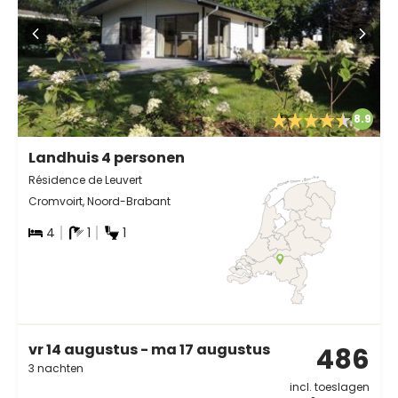
8.9
Landhuis 4 personen
Résidence de Leuvert
Cromvoirt, Noord-Brabant
4
1
1
vr 14 augustus - ma 17 augustus
486
3 nachten
incl. toeslagen