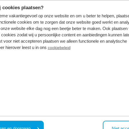
 cookies plaatsen?
tieme vakantiegevoel op onze website en om u beter te helpen, plaatse
 ontwikkeling, waardoor diverse bouwwerkzaamheden wor
nctionele cookies om te zorgen dat onze website goed werkt en analy
onze website elke dag nog een beetje beter te maken. Ook plaatsen
n met de receptie via 088 500 2456.
 cookies zodat wij u persoonlijke content en aanbiedingen kunnen late
st voor niet accepteren plaatsen we alleen functionele en analytische
er hierover leest u in ons
cookiebeleid
rt de Brabantse Kempen
Safaripark Beekse
ren en doorgaan
Niet acc