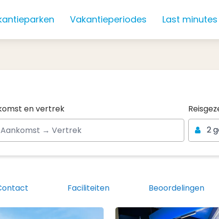
kantieparken
Vakantieperiodes
Last minutes
n
Reisgez
omst en vertrek
Reisgez
n
2 
Contact
Faciliteiten
Beoordelingen