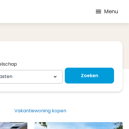
Menu
elschap
elschap
Zoeken
gasten
Vakantiewoning kopen