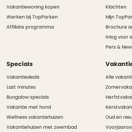
Vakantiewoning kopen
Klachten
Werken bij TopParken
Mijn TopPa
Affiliate programma
Brochure 
Inlog voor 
Pers & Ne
Specials
Vakanti
Vakantiedeals
Alle vakant
Last minutes
Zomervaka
Bungalow specials
Herfstvaka
Vakantie met hond
Kerstvakan
Wellness vakantiehuizen
Oud en nie
Vakantiehuizen met zwembad
Voorjaarsv