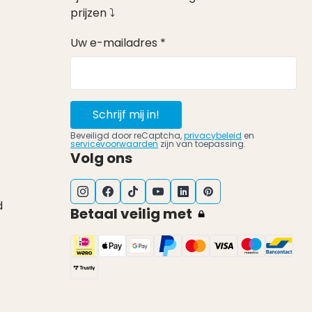
prijzen ⤵
Uw e-mailadres *
Schrijf mij in!
Beveiligd door reCaptcha,
privacybeleid
en
servicevoorwaarden
zijn van toepassing.
Volg ons
d
Betaal veilig met