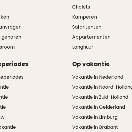
Chalets
rken
Kamperen
aanvragen
Safaritenten
eigenaren
Appartementen
wsroom
Langhuur
eperiodes
Op vakantie
ieperiodes
Vakantie in Nederland
ntie
Vakantie in Noord-Hollan
ntie
Vakantie in Zuid-Holland
tie
Vakantie in Gelderland
uw
Vakantie in Limburg
akantie
Vakantie in Brabant