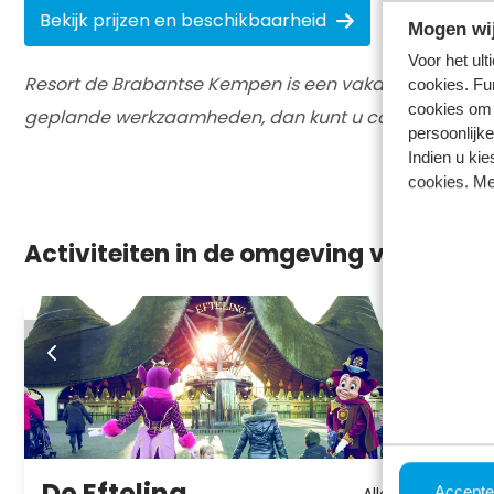
Bekijk prijzen en beschikbaarheid
Mogen wij
Voor het ul
Resort de Brabantse Kempen is een vakantiepark in
cookies. Fu
cookies om 
geplande werkzaamheden, dan kunt u contact opneme
persoonlijke
Indien u kie
cookies. Me
Activiteiten in de omgeving van Reso
De Efteling
Accepte
Alle leeftijden