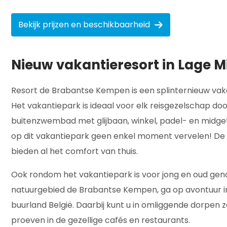
Bekijk prijzen en beschikbaarheid
Nieuw vakantieresort in Lage M
Resort de Brabantse Kempen is een splinternieuw vakan
Het vakantiepark is ideaal voor elk reisgezelschap doo
buitenzwembad met glijbaan, winkel, padel- en midgetg
op dit vakantiepark geen enkel moment vervelen! De 
bieden al het comfort van thuis.
Ook rondom het vakantiepark is voor jong en oud geno
natuurgebied de Brabantse Kempen, ga op avontuur in
buurland België. Daarbij kunt u in omliggende dorpen 
proeven in de gezellige cafés en restaurants.