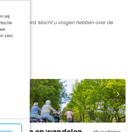
n wij
den uitgevoerd. Mocht u vragen hebben over de
tische
 we
n zien.
Fietsen en wandelen
epteren
Alle leeftijden