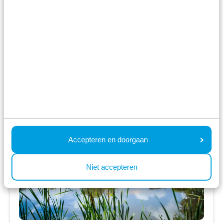
3 nachten
Vanaf:
470
2 gasten
Bekijk accommodaties
Bekijk vakantiepark
Accepteren en doorgaan
Niet accepteren