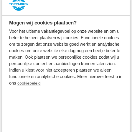
Mogen wij cookies plaatsen?
Voor het ultieme vakantiegevoel op onze website en om u
beter te helpen, plaatsen wij cookies. Functionele cookies
Résidence Lage Vuursche
om te zorgen dat onze website goed werkt en analytische
cookies om onze website elke dag nog een beetje beter te
maken. Ook plaatsen we persoonlijke cookies zodat wij u
Vakantiehuizen op ons
persoonlijke content en aanbiedingen kunnen laten zien.
Indien u kiest voor niet accepteren plaatsen we alleen
recreatiepark in Hilversum
functionele en analytische cookies. Meer hierover leest u in
ons
cookiebeleid
Op dit vakantiepark verblijft u in een luxe en
duurzaam natuurhuis, wat uw verblijf nabij Hilversum
compleet maakt. Onze comfortabele Lodge Royal
Eco vakantiehuizen zijn geschikt voor 2 tot 6
personen en zijn uitgerust met een compleet