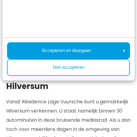
ingerichte keuken, comfortabele zithoek en fijn
terras met ligbedden en een parasol. Als u echt tot
rust wilt komen, kunt u uw verblijf uitbreiden met
een eigen sauna, hottub en buitendouche.
Accepteren en doorgaan
Boek Lodge Royal Eco vakantiehuis
Niet accepteren
Uitjes in de omgeving van
Hilversum
Vanaf Résidence Lage Vuursche kunt u gemakkelijk
Hilversum verkennen. U staat namelijk binnen 30
autominuten in deze bruisende mediastad. Als u dan
toch voor meerdere dagen in de omgeving van