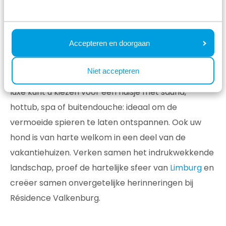
plaats aan maximaal 6 personen. U beschikt over
ruim voldoende comfort en luxe voorzieningen om
optimaal te ontspannen. Een sfeervolle
Accepteren en doorgaan
woonkamer, compleet ingerichte keuken, moderne
badkamer en heerlijke bedden in de slaapkamer
Niet accepteren
zorgen voor een aangenaam verblijf. Voor extra
luxe kunt u kiezen voor een huisje met sauna,
hottub, spa of buitendouche: ideaal om de
vermoeide spieren te laten ontspannen. Ook uw
hond is van harte welkom in een deel van de
vakantiehuizen. Verken samen het indrukwekkende
landschap, proef de hartelijke sfeer van
Limburg
en
creëer samen onvergetelijke herinneringen bij
Résidence Valkenburg.