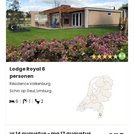
8.4
Lodge Royal 6
personen
Résidence Valkenburg
Schin op Geul, Limburg
6
1
2
vr 14 augustus - ma 17 augustus