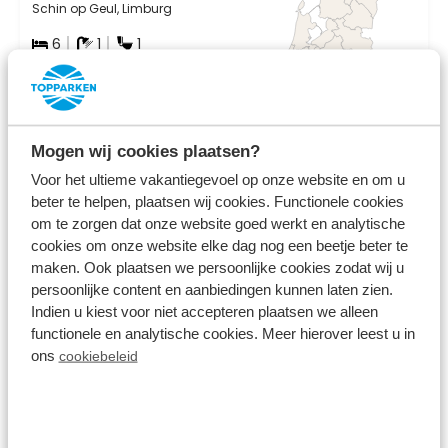
Schin op Geul, Limburg
6
1
1
Mogen wij cookies plaatsen?
vr 14 augustus - ma 17 augustus
608
Voor het ultieme vakantiegevoel op onze website en om u
3 nachten
beter te helpen, plaatsen wij cookies. Functionele cookies
incl. toeslagen
om te zorgen dat onze website goed werkt en analytische
voor 2 personen
cookies om onze website elke dag nog een beetje beter te
Bekijken
maken. Ook plaatsen we persoonlijke cookies zodat wij u
persoonlijke content en aanbiedingen kunnen laten zien.
Indien u kiest voor niet accepteren plaatsen we alleen
functionele en analytische cookies. Meer hierover leest u in
ons
cookiebeleid