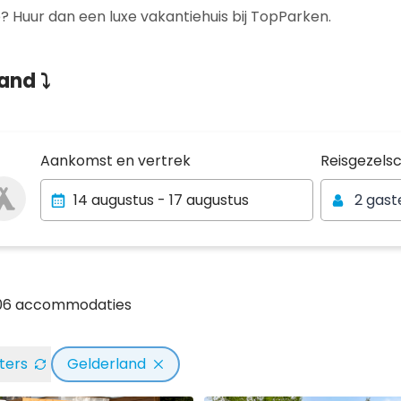
 Huur dan een luxe vakantiehuis bij TopParken.
land ⤵
Reisgezels
Aankomst en vertrek
Reisgezels
2 gast
106 accommodaties
lters
Gelderland