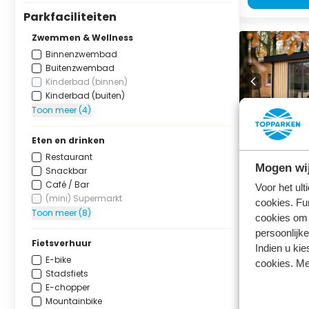
Parkfaciliteiten
Zwemmen & Wellness
Binnenzwembad
Buitenzwembad
Kinderbad (binnen)
Kinderbad (buiten)
Toon meer (4)
Eten en drinken
Module W
Restaurant
personen
Mogen wij
Snackbar
Bospark Ede
Café / Bar
Voor het ul
Ede, Gelderla
(mini) Supermarkt
cookies. Fu
Toon meer (8)
4
1
cookies om 
persoonlijke
Fietsverhuur
Indien u kie
vr 14 augu
E-bike
cookies. Me
17 august
Stadsfiets
3 nachten
E-chopper
Mountainbike