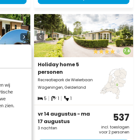
8.7
7.6
Holiday home 5
personen
Recreatiepark de Wielerbaan
n wij
Wageningen, Gelderland
tische
5
1
1
 we
n zien.
vr 14 augustus - ma
603
537
17 augustus
incl. toeslagen
incl. toeslagen
3 nachten
oor 2 personen
voor 2 personen