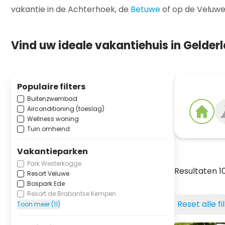
vakantie in de Achterhoek, de
Betuwe
of op de Veluwe?
Vind uw ideale vakantiehuis in Gelder
Populaire filters
Buitenzwembad
Airconditioning (toeslag)
Wellness woning
Tuin omheind
Vakantieparken
Park Westerkogge
Resultaten 
Resort Veluwe
Bospark Ede
Resort de Brabantse Kempen
Reset alle fi
Toon meer (11)