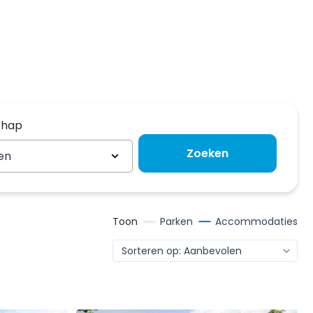
chap
chap
Zoeken
en
Toon
Parken
Accommodaties