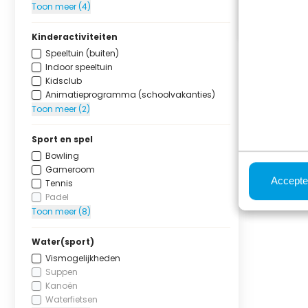
Toon meer (4)
Kinderactiviteiten
Speeltuin (buiten)
Indoor speeltuin
Kidsclub
Animatieprogramma (schoolvakanties)
Toon meer (2)
Sport en spel
Bowling
Gameroom
Accepte
Tennis
Padel
Toon meer (8)
Water(sport)
Vismogelijkheden
Suppen
Kanoën
Waterfietsen