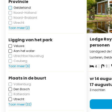
Provincie
Gelderland
Noord-Holland
Noord-Brabant
Utrecht
Toon meer (2)
Lodge Roy
Ligging van het park
personen
Veluwe
Aan het water
Landgoed de 
Utrechtse Heuvelrug
Lunteren, Geld
Cauberg
4
1
Toon meer (9)
Plaats in de buurt
vr 14 augu
17 august
Valkenburg
Den Bosch
3 nachten
Rotterdam
Utrecht
Toon meer (32)