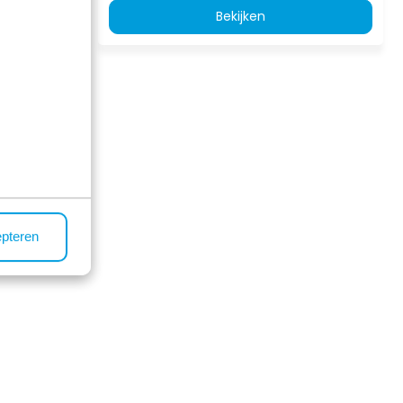
Bekijken
sterend
epteren