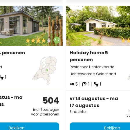
7.7
4 personen
Holiday home 5
personen
nd
Résidence Lichtenvoorde
Lichtenvoorde, Gelderland
1
5
1
1
stus - ma
504
vr 14 augustus - ma
us
17 augustus
incl. toeslagen
3 nachten
voor 2 personen
v
Bekijken
Bekijken