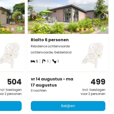
7.8
7.8
Rialto 6 personen
Résidence Lichtenvoorde
Lichtenvoorde, Gelderland
6
1
1
vr 14 augustus - ma
504
499
17 augustus
incl. toeslagen
incl. toeslagen
3 nachten
oor 2 personen
voor 2 personen
Bekijken