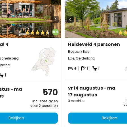
8.9
al 4
Heideveld 4 personen
Bospark Ede
Scheleberg
Ede, Gelderland
erland
4
1
1
1
vr 14 augustus - ma
stus - ma
570
17 augustus
us
3 nachten
incl. toeslagen
v
voor 2 personen
Bekijken
Bekijken