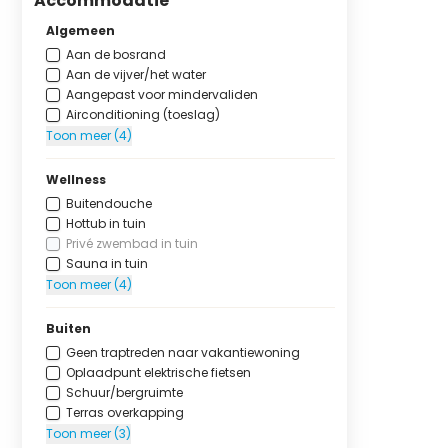
Accommodatie
Algemeen
Aan de bosrand
Aan de vijver/het water
Aangepast voor mindervaliden
Airconditioning (toeslag)
Toon meer (4)
Wellness
Buitendouche
Hottub in tuin
Privé zwembad in tuin
Sauna in tuin
Toon meer (4)
Buiten
Geen traptreden naar vakantiewoning
Oplaadpunt elektrische fietsen
Schuur/bergruimte
Terras overkapping
Toon meer (3)