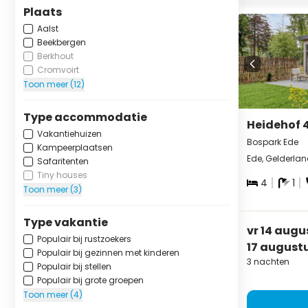
Plaats
Aalst
Beekbergen
Berkhout
Cromvoirt
Toon meer (12)
Type accommodatie
Heidehof 
Vakantiehuizen
Bospark Ede
Kampeerplaatsen
Ede, Gelderla
Safaritenten
Tiny houses
4
1
Toon meer (3)
Type vakantie
vr 14 augu
Populair bij rustzoekers
17 august
Populair bij gezinnen met kinderen
3 nachten
Populair bij stellen
Populair bij grote groepen
Toon meer (4)