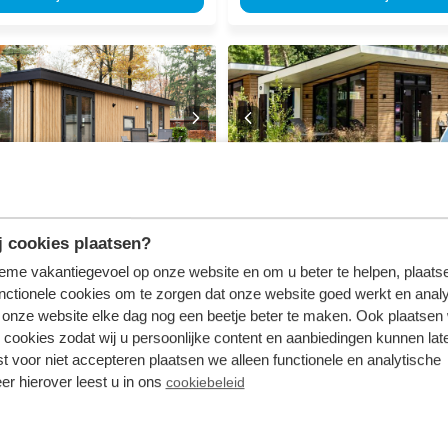
8.7
ood 4
Silva 5 personen
Sauna
 cookies plaatsen?
Resort Veluwe
tieme vakantiegevoel op onze website en om u beter te helpen, plaatse
nd
Garderen, Gelderland
nctionele cookies om te zorgen dat onze website goed werkt en analy
1
5
1
1
onze website elke dag nog een beetje beter te maken. Ook plaatsen
 cookies zodat wij u persoonlijke content en aanbiedingen kunnen late
st voor niet accepteren plaatsen we alleen functionele en analytische
stus - ma
vr 14 augustus - ma
450
er hierover leest u in ons
cookiebeleid
us
17 augustus
incl. toeslagen
3 nachten
voor 2 personen
v