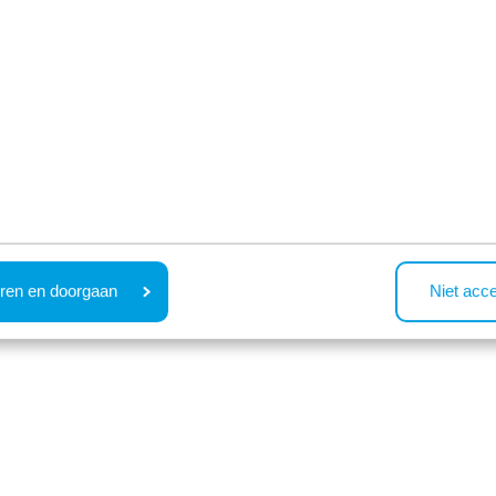
Bekijken
Bekijken
97 accommodaties re
ren en doorgaan
Niet acc