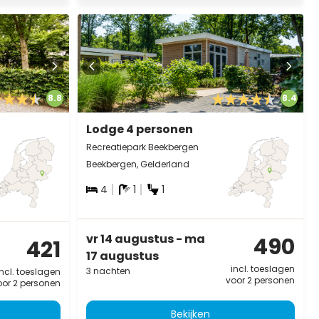
8.8
8.4
Lodge 4 personen
Recreatiepark Beekbergen
Beekbergen, Gelderland
4
1
1
vr 14 augustus - ma
490
421
17 augustus
incl. toeslagen
3 nachten
incl. toeslagen
voor 2 personen
oor 2 personen
Bekijken