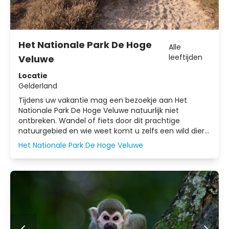
Het Nationale Park De Hoge
Alle
leeftijden
Veluwe
Locatie
Gelderland
Tijdens uw vakantie mag een bezoekje aan Het
Nationale Park De Hoge Veluwe natuurlijk niet
ontbreken. Wandel of fiets door dit prachtige
natuurgebied en wie weet komt u zelfs een wild dier
tegen. Ontdek het stuifzand, de prachtige bossen en
Het Nationale Park De Hoge Veluwe
uitgestrekte heidevelden.