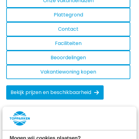
Onze vakantiehuizen
Plattegrond
Contact
Faciliteiten
Beoordelingen
Vakantiewoning kopen
Bekijk prijzen en beschikbaarheid
Activiteiten in de omgeving van
Resort Veluwe
Mogen wij cookies plaatsen?