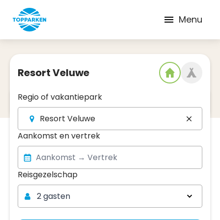
Menu
Resort Veluwe
Regio of vakantiepark
2
Datum en regio
Resort Veluwe
Aankomst en vertrek
Reisgezelschap
Reisgezelschap
2 gasten