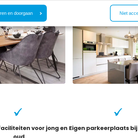
ren en doorgaan
Niet acc
faciliteiten voor jong en
Eigen parkeerplaats bi
oud