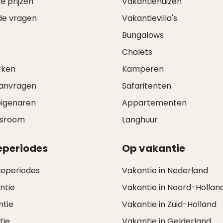
e prijzen
Vakantiehuizen
de vragen
Vakantievilla's
Bungalows
Chalets
rken
Kamperen
aanvragen
Safaritenten
eigenaren
Appartementen
wsroom
Langhuur
eperiodes
Op vakantie
ieperiodes
Vakantie in Nederland
ntie
Vakantie in Noord-Hollan
ntie
Vakantie in Zuid-Holland
tie
Vakantie in Gelderland