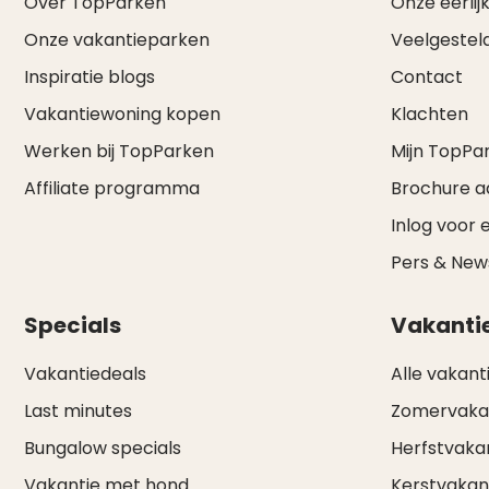
Over TopParken
Onze eerlijk
Onze vakantieparken
Veelgestel
Inspiratie blogs
Contact
Vakantiewoning kopen
Klachten
Werken bij TopParken
Mijn TopPa
Affiliate programma
Brochure 
Inlog voor 
Pers & Ne
Specials
Vakanti
Vakantiedeals
Alle vakant
Last minutes
Zomervaka
Bungalow specials
Herfstvaka
Vakantie met hond
Kerstvakan