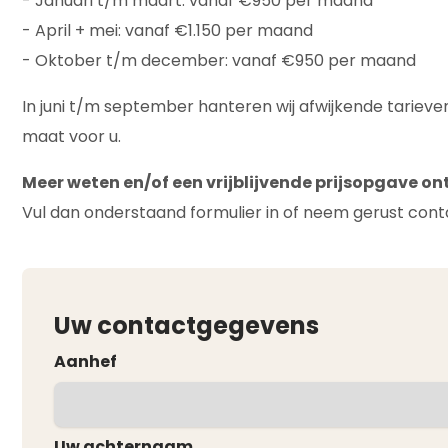
- Januari t/m maart: vanaf €950 per maand
- April + mei: vanaf €1.150 per maand
- Oktober t/m december: vanaf €950 per maand
In juni t/m september hanteren wij afwijkende tariev
maat voor u.
Meer weten en/of een vrijblijvende prijsopgave 
Vul dan onderstaand formulier in of neem gerust cont
Uw contactgegevens
Aanhef
Uw achternaam