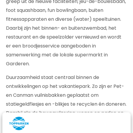
greep uit de nieuwe faciliteiten; jeu-de-boulesbaan,
foot squashbaan, fun bowlingbaan, buiten
fitnessapparaten en diverse (water) speeltuinen.
Daarbij zijn het binnen- en buitenzwembad, het
restaurant en de speelzolder vernieuwd en wordt
er een broodjesservice aangeboden in
samenwerking met de lokale supermarkt in
Garderen.
Duurzaamheid staat centraal binnen de
ontwikkelingen op het vakantiepark. Zo zijn er Pet-
en Canman vuilnisbakken geplaatst om
statiegeldflesjes en -blikjes te recyclen én doneren.
Daarbij zijn de bewegwijzering, wegen en paden op
het vakantiepark gemaakt van natuurlijke
materialen. In april 2022 zijn al deze duurzame