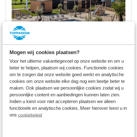
Resort Lexmond
Lexmond,
Utrecht
Mogen wij cookies plaatsen?
Voor het ultieme vakantiegevoel op onze website en om u
7.9
266 Beoordelingen
beter te helpen, plaatsen wij cookies. Functionele cookies
om te zorgen dat onze website goed werkt en analytische
Vakantiepark met recreatiestrand aan de
cookies om onze website elke dag nog een beetje beter te
Lek
maken. Ook plaatsen we persoonlijke cookies zodat wij u
persoonlijke content en aanbiedingen kunnen laten zien.
Vakantiehuizen, tiny houses &
Indien u kiest voor niet accepteren plaatsen we alleen
kampeerplekken
functionele en analytische cookies. Meer hierover leest u in
ons
cookiebeleid
In het Groene Hart van Nederland
vr 14 augustus - ma 17 augustus
3 nachten
Vanaf: