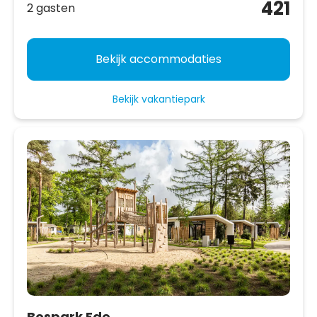
421
2 gasten
Bekijk accommodaties
Bekijk vakantiepark
Bospark Ede