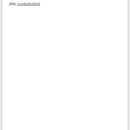
ons
cookiebeleid
Meer bekijken
Op het park
Aquafitness
Meer bekijken