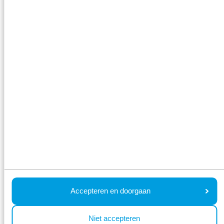
Filters
Selecteer onderwerp(en) om gerichte
beoordelingen te lezen:
Locatie
Onze échte beoordelingen:
Anouk
7 nachten
Volwassene(n) met kind(eren)
Accepteren en doorgaan
Beoordeeld: 2 augustus 2026
8
Niet accepteren