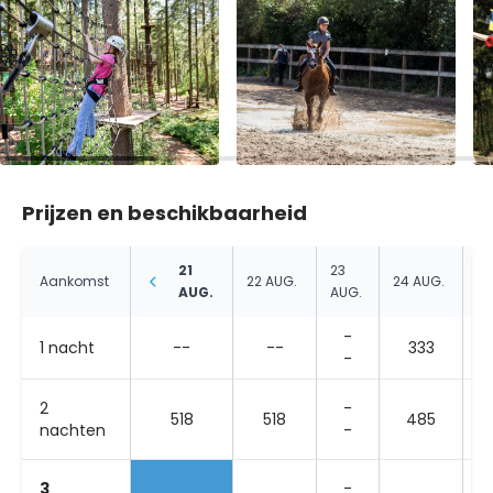
Prijzen en beschikbaarheid
21
23
25
Aankomst
22 AUG.
24 AUG.
AUG.
AUG.
AU
-
1 nacht
--
--
333
-
2
-
518
518
485
nachten
-
3
-