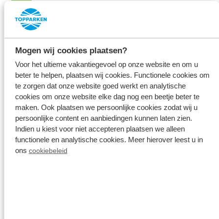
Al onze beoordelingen zijn 100% echt
Categorieën:
Mogen wij cookies plaatsen?
Locatie
8.8
Voor het ultieme vakantiegevoel op onze website en om u
beter te helpen, plaatsen wij cookies. Functionele cookies om
Service
8
te zorgen dat onze website goed werkt en analytische
cookies om onze website elke dag nog een beetje beter te
Netheid
7.5
maken. Ook plaatsen we persoonlijke cookies zodat wij u
persoonlijke content en aanbiedingen kunnen laten zien.
Indien u kiest voor niet accepteren plaatsen we alleen
Eten en drinken
7.5
functionele en analytische cookies. Meer hierover leest u in
ons
cookiebeleid
Receptie
7.3
Personeel
7
Faciliteiten
6.8