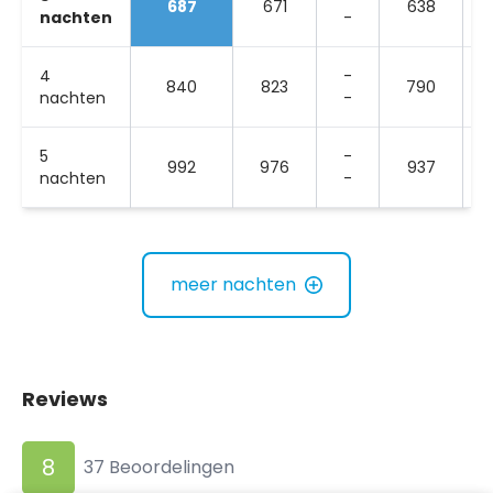
687
671
638
nachten
-
4
-
840
823
790
nachten
-
5
-
992
976
937
nachten
-
meer nachten
Reviews
8
37 Beoordelingen