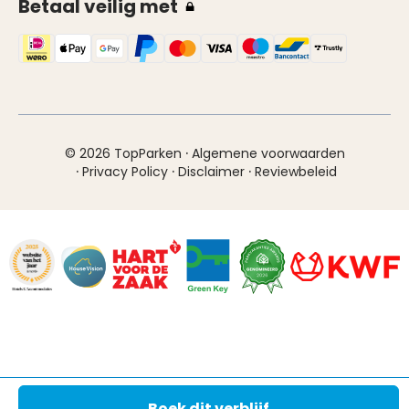
Betaal veilig met
·
© 2026 TopParken
Algemene voorwaarden
·
·
·
Privacy Policy
Disclaimer
Reviewbeleid
Boek dit verblijf