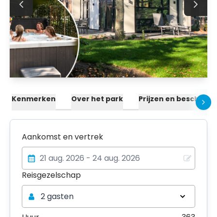
Kenmerken
Over het park
Prijzen en beschikba
Aankomst en vertrek
Reisgezelschap
Reisgezelschap
2 gasten