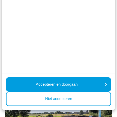
niemand zich geen moment hoeft te vervelen. Kom
tot rust in uw eigen vakantiehuis en geniet van de
serene omgeving van het Groene Hart.
Resort Lexmond
Vakantiepark aan de Lek
Vakantiehuizen en kampeerplaatsen
Eigen recreatiestrand
Zwembad, restaurant en speeltuin
Nabij Utrecht en Nieuwegein
Accepteren en doorgaan
Niet accepteren