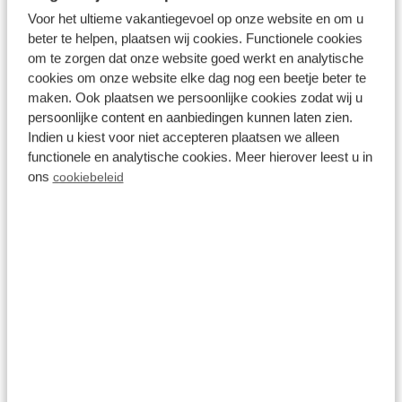
tieners over voldoende privacy en ruimte
Voor het ultieme vakantiegevoel op onze website en om u
beschikken. Dus ook wanneer uw puber een vriend
beter te helpen, plaatsen wij cookies. Functionele cookies
om te zorgen dat onze website goed werkt en analytische
of vriendin mee mag nemen, bieden onze
cookies om onze website elke dag nog een beetje beter te
vakantiehuizen voldoende plaats. U beschikt over
maken. Ook plaatsen we persoonlijke cookies zodat wij u
een sfeervolle woonkamer, volledig ingerichte
persoonlijke content en aanbiedingen kunnen laten zien.
Indien u kiest voor niet accepteren plaatsen we alleen
keuken, slaapkamers met comfortabele bedden en
functionele en analytische cookies. Meer hierover leest u in
een privé terras. Wilt u even ontspannen terwijl uw
ons
cookiebeleid
tiener aan het chillen is? Kies dan voor een wellness
huisje met
sauna
, hottub, spa, sunshower of
buitendouche en geniet van een relaxte vakantie.