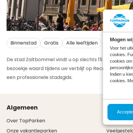
Mogen wij
Binnenstad
Gratis
Alle leeftijden
Voor het ul
cookies. Fu
De stad Zaltbommel vindt u op slechts 15 minuten rijde
cookies om 
persoonlijke
bezoekje waard tijdens uw verblijf op Recreatiepark he
Indien u kie
een professionele stadsgids.
cookies. Me
Algemeen
Service 
Accepte
Over TopParken
Onze eerlijk
Onze vakantieparken
Veelgestel