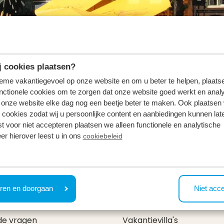
 cookies plaatsen?
tieme vakantiegevoel op onze website en om u beter te helpen, plaatse
nctionele cookies om te zorgen dat onze website goed werkt en analy
n van het vakantiepark. Het stadje heeft veel verrassende
onze website elke dag nog een beetje beter te maken. Ook plaatsen
 cookies zodat wij u persoonlijke content en aanbiedingen kunnen late
t Esmeer. Tijdens het toeristische seizoen kunt u deze k
st voor niet accepteren plaatsen we alleen functionele en analytische
er hierover leest u in ons
cookiebeleid
& contact
Types
ren en doorgaan
Niet acc
e prijzen
Vakantiehuizen
de vragen
Vakantievilla's