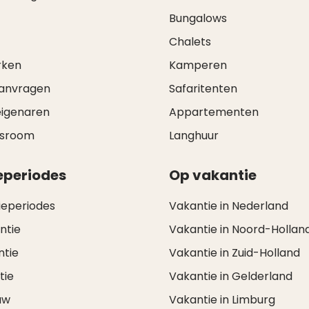
Bungalows
Chalets
rken
Kamperen
aanvragen
Safaritenten
eigenaren
Appartementen
wsroom
Langhuur
eperiodes
Op vakantie
ieperiodes
Vakantie in Nederland
ntie
Vakantie in Noord-Hollan
ntie
Vakantie in Zuid-Holland
tie
Vakantie in Gelderland
uw
Vakantie in Limburg