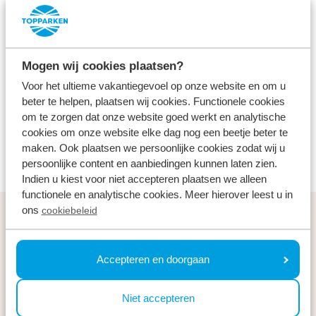
Museum
Betaald
Alle leeftijden
Mogen wij cookies plaatsen?
Beleef het indringende geluid van de stoomfluit.
Voor het ultieme vakantiegevoel op onze website en om u
Ervaar het stampen, de stoomontwikkeling en de
beter te helpen, plaatsen wij cookies. Functionele cookies
trekkracht van de machtige stoomlocomotieven.
om te zorgen dat onze website goed werkt en analytische
Reis met de stoomtrein over de meer dan honderd
cookies om onze website elke dag nog een beetje beter te
maken. Ook plaatsen we persoonlijke cookies zodat wij u
jaar oude spoorlijn Apeldoorn – Dieren.
persoonlijke content en aanbiedingen kunnen laten zien.
Indien u kiest voor niet accepteren plaatsen we alleen
functionele en analytische cookies. Meer hierover leest u in
ons
cookiebeleid
Algemeen
Service & contact
Accepteren en doorgaan
Types
Niet accepteren