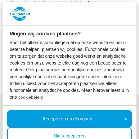
Zwembad
Betaald
Alle leeftijden
Op een zonnige dag lekker een dagje naar een
openluchtzwembad? In de omgeving van ons
Mogen wij cookies plaatsen?
vakantiepark ligt het prachtige
Voor het ultieme vakantiegevoel op onze website en om u
openluchtzwembad ‘Bosbad de Vuursche’. Met een
beter te helpen, plaatsen wij cookies. Functionele cookies
om te zorgen dat onze website goed werkt en analytische
wedstrijdbad, een recreatiebad, een kleuterbad en
cookies om onze website elke dag nog een beetje beter te
een peuterbad is het Bosbad de ideale plek voor
maken. Ook plaatsen we persoonlijke cookies zodat wij u
jong en oud.
persoonlijke content en aanbiedingen kunnen laten zien.
Indien u kiest voor niet accepteren plaatsen we alleen
functionele en analytische cookies. Meer hierover leest u in
ons
cookiebeleid
Algemeen
Accepteren en doorgaan
Service & contact
Niet accepteren