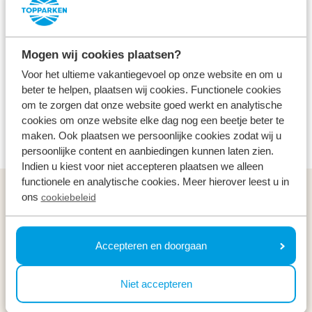
Binnenstad
Gratis
Alle leeftijden
Uitgebreid winkelen, een terrasje pakken, een
Mogen wij cookies plaatsen?
avondje uit, een museum bezoeken of een
Voor het ultieme vakantiegevoel op onze website en om u
stadwandeling door de oude straatjes, Arnhem is
beter te helpen, plaatsen wij cookies. Functionele cookies
om te zorgen dat onze website goed werkt en analytische
van alle markten thuis. Tijdens uw vakantie mag een
cookies om onze website elke dag nog een beetje beter te
bezoek aan deze stad dan ook niet ontbreken.
maken. Ook plaatsen we persoonlijke cookies zodat wij u
persoonlijke content en aanbiedingen kunnen laten zien.
Indien u kiest voor niet accepteren plaatsen we alleen
functionele en analytische cookies. Meer hierover leest u in
ons
Algemeen
cookiebeleid
Service & contact
Accepteren en doorgaan
Types
Niet accepteren
Specials