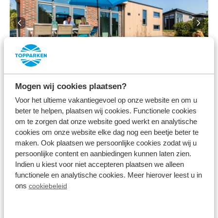
8.6
Mogen wij cookies plaatsen?
Module Special 6
Voor het ultieme vakantiegevoel op onze website en om u
personen
beter te helpen, plaatsen wij cookies. Functionele cookies
Résidence Valkenburg
om te zorgen dat onze website goed werkt en analytische
Schin op Geul, Limburg
cookies om onze website elke dag nog een beetje beter te
6
1
1
maken. Ook plaatsen we persoonlijke cookies zodat wij u
persoonlijke content en aanbiedingen kunnen laten zien.
Indien u kiest voor niet accepteren plaatsen we alleen
functionele en analytische cookies. Meer hierover leest u in
ons
cookiebeleid
vr 14 augustus - ma 17 augustus
575
3 nachten
incl. toeslagen