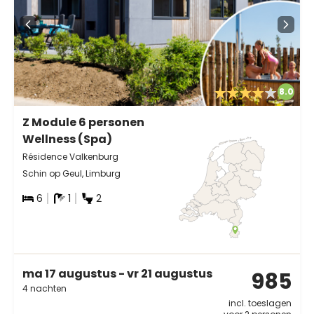
8.0
Z Module 6 personen
Wellness (Spa)
Résidence Valkenburg
Schin op Geul, Limburg
6
1
2
ma 17 augustus - vr 21 augustus
985
4 nachten
incl. toeslagen