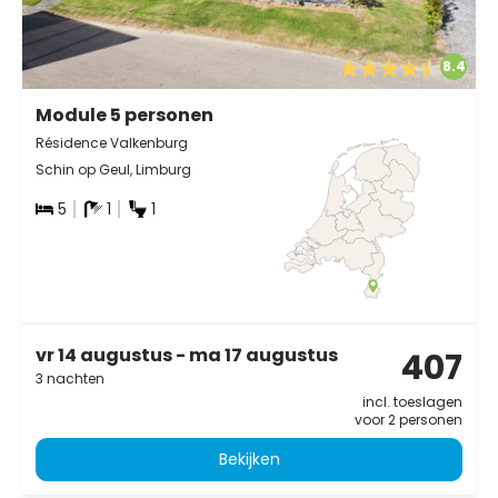
8.4
Module 5 personen
Résidence Valkenburg
Schin op Geul, Limburg
5
1
1
vr 14 augustus - ma 17 augustus
407
3 nachten
incl. toeslagen
voor 2 personen
Bekijken