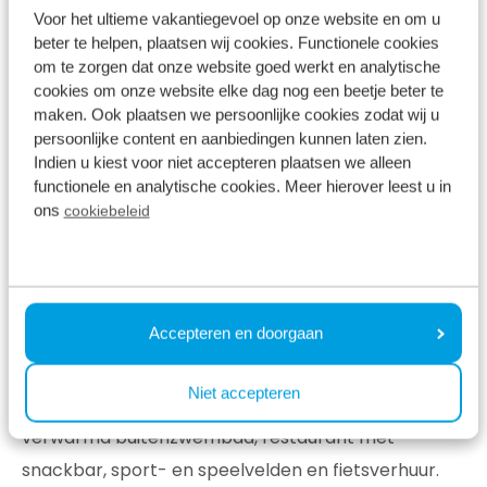
Voor het ultieme vakantiegevoel op onze website en om u
beter te helpen, plaatsen wij cookies. Functionele cookies
om te zorgen dat onze website goed werkt en analytische
cookies om onze website elke dag nog een beetje beter te
maken. Ook plaatsen we persoonlijke cookies zodat wij u
persoonlijke content en aanbiedingen kunnen laten zien.
Indien u kiest voor niet accepteren plaatsen we alleen
functionele en analytische cookies. Meer hierover leest u in
ons
cookiebeleid
Alle media
Zelf de binnenspeeltuin ontdekken en genieten van
urenlang speelplezier met uw (klein)kinderen?
Accepteren en doorgaan
Boek dan een weekendje weg op Bospark Ede en
maak onvergetelijke vakantieherinneringen! Naast
Niet accepteren
de speelruimte beschikt het vakantiepark over een
verwarmd buitenzwembad, restaurant met
snackbar, sport- en speelvelden en fietsverhuur.