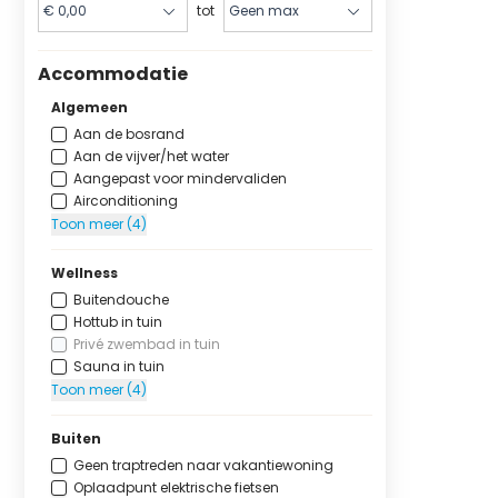
tot
Accommodatie
Algemeen
Aan de bosrand
Aan de vijver/het water
Aangepast voor mindervaliden
Airconditioning
Toon meer (4)
Wellness
Buitendouche
Hottub in tuin
Privé zwembad in tuin
Sauna in tuin
Toon meer (4)
Buiten
Geen traptreden naar vakantiewoning
Oplaadpunt elektrische fietsen