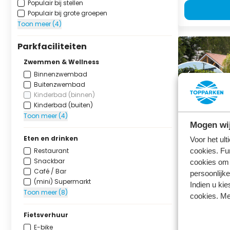
Populair bij stellen
Populair bij grote groepen
Toon meer (4)
Parkfaciliteiten
Zwemmen & Wellness
Binnenzwembad
Buitenzwembad
Kinderbad (binnen)
Kinderbad (buiten)
Toon meer (4)
Villa 14 p
Mogen wij
Wellness 
Eten en drinken
Voor het ul
Résidence Lic
Restaurant
cookies. Fu
Lichtenvoorde
Snackbar
cookies om 
Café / Bar
persoonlijke
14
3
(mini) Supermarkt
Indien u kie
Toon meer (8)
cookies. Me
vr 14 augu
17 august
Fietsverhuur
3 nachten
E-bike