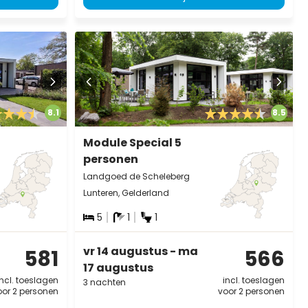
8.1
8.5
Module Special 5
personen
Landgoed de Scheleberg
Lunteren, Gelderland
5
1
1
vr 14 augustus - ma
581
566
17 augustus
incl. toeslagen
incl. toeslagen
3 nachten
oor 2 personen
voor 2 personen