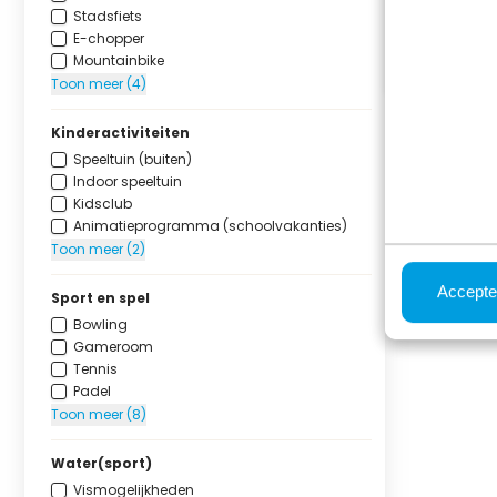
Stadsfiets
E-chopper
Mountainbike
Toon meer (4)
Kinderactiviteiten
Speeltuin (buiten)
Indoor speeltuin
Kidsclub
Animatieprogramma (schoolvakanties)
Toon meer (2)
Accepte
Sport en spel
Bowling
Gameroom
Tennis
Padel
Toon meer (8)
Water(sport)
Vismogelijkheden