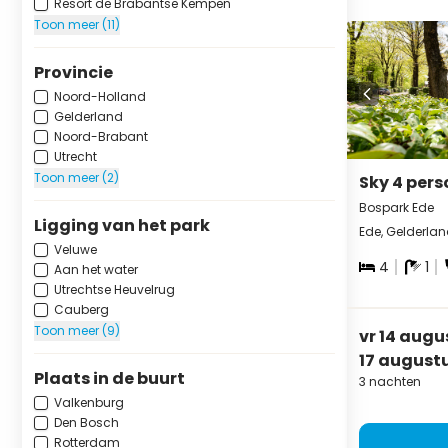
Resort de Brabantse Kempen
Toon meer (11)
Provincie
Noord-Holland
Gelderland
Noord-Brabant
Utrecht
Toon meer (2)
Sky 4 per
Bospark Ede
Ligging van het park
Ede, Gelderla
Veluwe
4
1
Aan het water
Utrechtse Heuvelrug
Cauberg
Toon meer (9)
vr 14 augu
17 august
Plaats in de buurt
3 nachten
Valkenburg
Den Bosch
Rotterdam