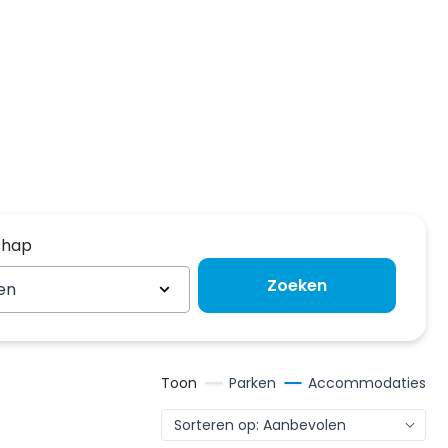
chap
chap
Zoeken
en
Toon
Parken
Accommodaties