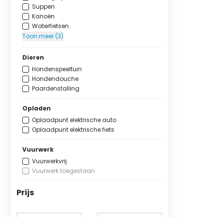
Suppen
Kanoën
Waterfietsen
Toon meer (3)
Dieren
Hondenspeeltuin
Hondendouche
Paardenstalling
Opladen
Oplaadpunt elektrische auto
Oplaadpunt elektrische fiets
Vuurwerk
Vuurwerkvrij
Vuurwerk toegestaan
Prijs