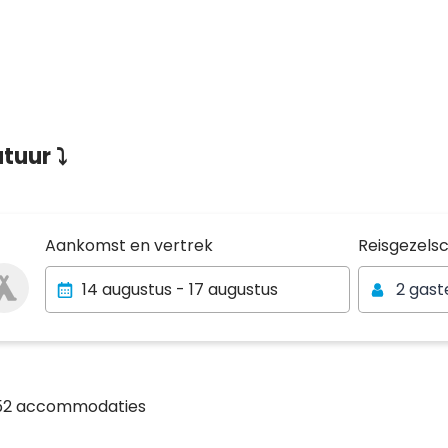
atuur ⤵
Reisgezels
Aankomst en vertrek
Reisgezels
2 gast
152 accommodaties