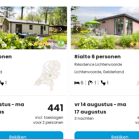
7.9
sonen
Rialto 6 personen
Résidence Lichtenvoorde
nd
Lichtenvoorde, Gelderland
1
6
1
1
stus - ma
vr 14 augustus - ma
441
us
17 augustus
incl. toeslagen
3 nachten
voor 2 personen
v
Bekijken
Bekijken