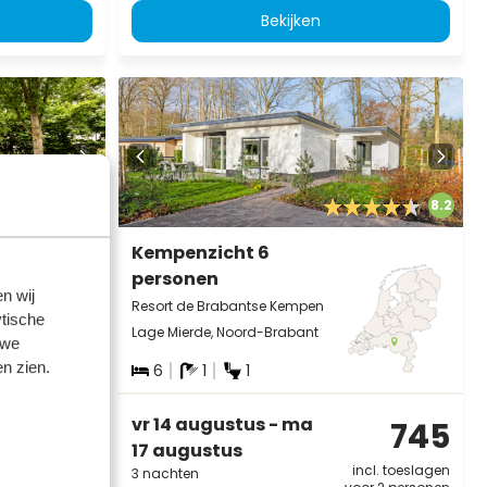
Bekijken
8.8
8.2
Kempenzicht 6
personen
n wij
Resort de Brabantse Kempen
tische
Lage Mierde, Noord-Brabant
 we
n zien.
6
1
1
vr 14 augustus - ma
421
745
17 augustus
incl. toeslagen
incl. toeslagen
3 nachten