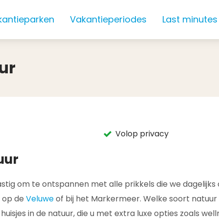
kantieparken
Vakantieperiodes
Last minutes
ur
Volop privacy
uur
 lastig om te ontspannen met alle prikkels die we dagelij
t, op de
Veluwe
of bij het Markermeer. Welke soort natuur 
uisjes in de natuur, die u met extra luxe opties zoals wel