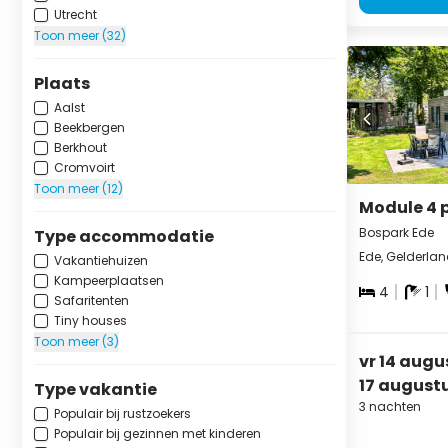
Utrecht
Toon meer (32)
Plaats
Aalst
Beekbergen
Berkhout
Cromvoirt
Toon meer (12)
Module 4 
Bospark Ede
Type accommodatie
Ede, Gelderla
Vakantiehuizen
Kampeerplaatsen
4
1
Safaritenten
Tiny houses
Toon meer (3)
vr 14 augu
17 august
Type vakantie
3 nachten
Populair bij rustzoekers
Populair bij gezinnen met kinderen