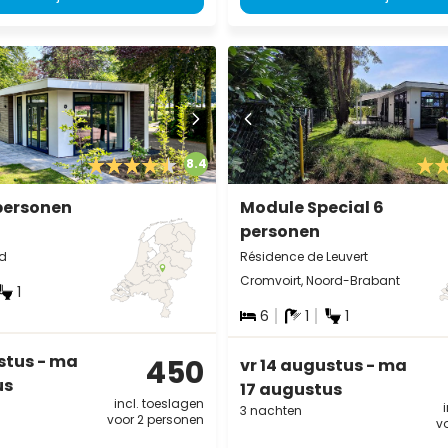
8.4
personen
Module Special 6
personen
nd
Résidence de Leuvert
Cromvoirt, Noord-Brabant
1
6
1
1
stus - ma
450
vr 14 augustus - ma
us
17 augustus
incl. toeslagen
3 nachten
voor 2 personen
v