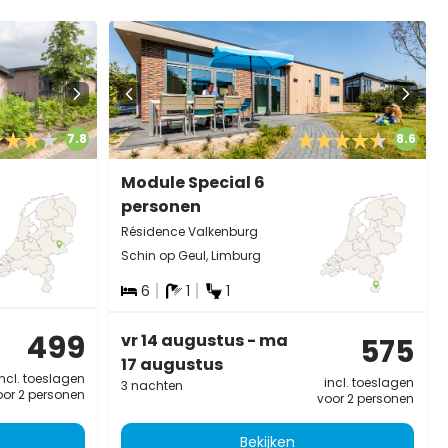
7.8
8.6
Module Special 6
personen
Résidence Valkenburg
Schin op Geul, Limburg
6
1
1
499
vr 14 augustus - ma
575
17 augustus
incl. toeslagen
incl. toeslagen
3 nachten
oor 2 personen
voor 2 personen
Bekijken