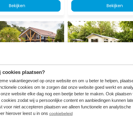
Bekijken
Bekijken
8.0
ersonen
Holiday home 5
 cookies plaatsen?
(Spa)
personen
tieme vakantiegevoel op onze website en om u beter te helpen, plaatse
htenvoorde
Résidence Lichtenvoorde
nctionele cookies om te zorgen dat onze website goed werkt en analy
, Gelderland
Lichtenvoorde, Gelderland
onze website elke dag nog een beetje beter te maken. Ook plaatsen
 cookies zodat wij u persoonlijke content en aanbiedingen kunnen late
4
5
1
1
st voor niet accepteren plaatsen we alleen functionele en analytische
er hierover leest u in ons
cookiebeleid
stus - ma
vr 14 augustus - ma
1.464
us
17 augustus
incl. toeslagen
3 nachten