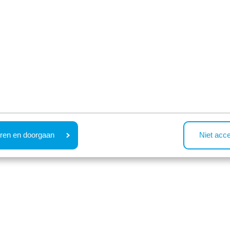
voor 2 personen
v
Bekijken
Bekijken
143 accommodaties re
ren en doorgaan
Niet acc