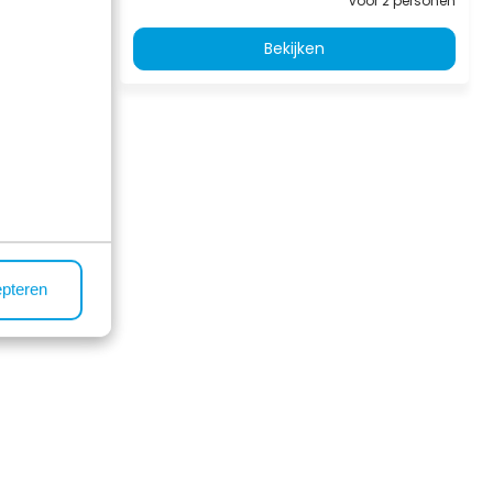
oor 2 personen
voor 2 personen
Bekijken
sterend
epteren