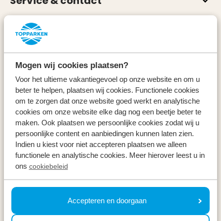
Service & contact
Types
Specials
Mogen wij cookies plaatsen?
Vakantieperiodes
Voor het ultieme vakantiegevoel op onze website en om u
beter te helpen, plaatsen wij cookies. Functionele cookies
om te zorgen dat onze website goed werkt en analytische
Op vakantie
cookies om onze website elke dag nog een beetje beter te
maken. Ook plaatsen we persoonlijke cookies zodat wij u
Meld u aan voor onze nieuwsbrief
persoonlijke content en aanbiedingen kunnen laten zien.
Indien u kiest voor niet accepteren plaatsen we alleen
Ontvang, net als 100.000 anderen, inspiratie over de
functionele en analytische cookies. Meer hierover leest u in
mooiste omgevingen, fijnste weekenden weg en de
ons
cookiebeleid
beste prijzen ⤵
Uw e-mailadres *
Accepteren en doorgaan