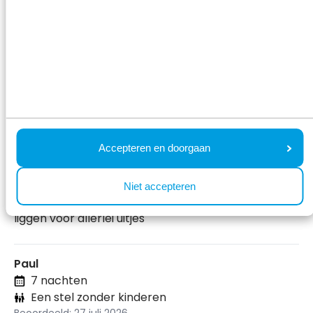
Locatie
Personeel
Onze échte beoordelingen:
Marco
7 nachten
Volwassene(n) met kind(eren)
Beoordeeld: 4 augustus 2026
Accepteren en doorgaan
9
Niet accepteren
Heerlijke accommodatie, rustig park, perfecte
liggen voor allerlei uitjes
Paul
7 nachten
Een stel zonder kinderen