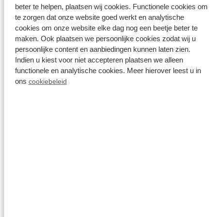
Al onze beoordelingen zijn 100% echt
beter te helpen, plaatsen wij cookies. Functionele cookies om
te zorgen dat onze website goed werkt en analytische
Categorieën:
cookies om onze website elke dag nog een beetje beter te
maken. Ook plaatsen we persoonlijke cookies zodat wij u
Personeel
9
persoonlijke content en aanbiedingen kunnen laten zien.
Indien u kiest voor niet accepteren plaatsen we alleen
functionele en analytische cookies. Meer hierover leest u in
Locatie
8.4
ons
cookiebeleid
Faciliteiten
5
Netheid
3
Filters
Selecteer onderwerp(en) om gerichte
beoordelingen te lezen: