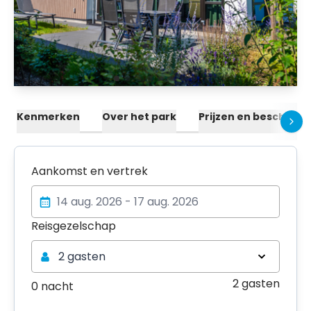
Kenmerken
Over het park
Prijzen en beschikba
Aankomst en vertrek
Reisgezelschap
Reisgezelschap
2 gasten
2 gasten
0 nacht