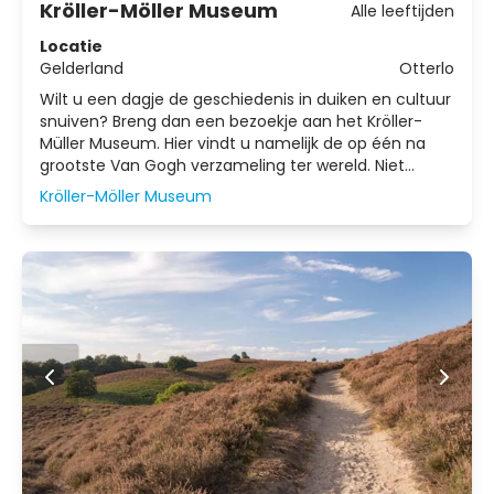
Kröller-Möller Museum
Alle leeftijden
Locatie
Gelderland
Otterlo
Wilt u een dagje de geschiedenis in duiken en cultuur
snuiven? Breng dan een bezoekje aan het Kröller-
Müller Museum. Hier vindt u namelijk de op één na
grootste Van Gogh verzameling ter wereld. Niet
alleen kunt u deze prachtige schilderijen
Kröller-Möller Museum
bewonderen, maar loop ook zeker eens door de
beeldentuin.