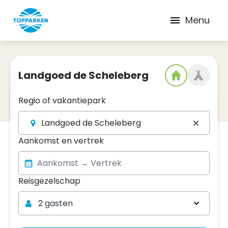
Menu
Landgoed de Scheleberg
Regio of vakantiepark
2
Datum en regio
Landgoed de Scheleberg
Aankomst en vertrek
Reisgezelschap
Reisgezelschap
2 gasten