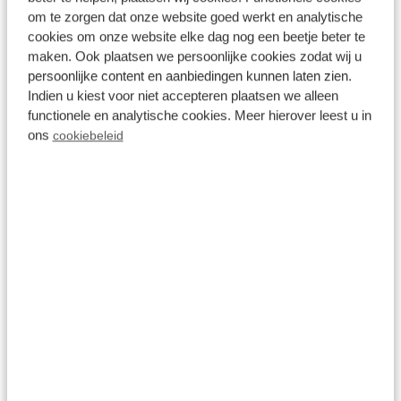
Landgoed de Scheleberg
om te zorgen dat onze website goed werkt en analytische
cookies om onze website elke dag nog een beetje beter te
maken. Ook plaatsen we persoonlijke cookies zodat wij u
persoonlijke content en aanbiedingen kunnen laten zien.
Indien u kiest voor niet accepteren plaatsen we alleen
functionele en analytische cookies. Meer hierover leest u in
ons
cookiebeleid
Geografisch Middelpunt van
Alle
leeftijden
Nederland
Locatie
Gelderland
Lunteren