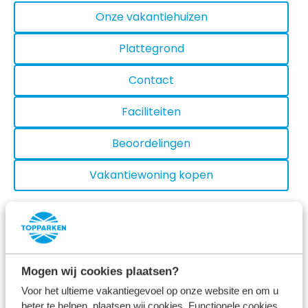
Onze vakantiehuizen
Plattegrond
Contact
Faciliteiten
Beoordelingen
Vakantiewoning kopen
Bekijk prijzen en beschikbaarheid
Mogen wij cookies plaatsen?
Voor het ultieme vakantiegevoel op onze website en om u
Activiteiten in de omgeving van
beter te helpen, plaatsen wij cookies. Functionele cookies