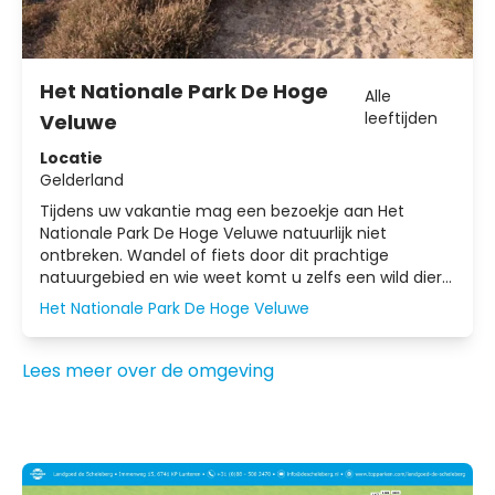
Het Nationale Park De Hoge
Alle
leeftijden
Veluwe
Locatie
Gelderland
Tijdens uw vakantie mag een bezoekje aan Het
Nationale Park De Hoge Veluwe natuurlijk niet
ontbreken. Wandel of fiets door dit prachtige
natuurgebied en wie weet komt u zelfs een wild dier
tegen. Ontdek het stuifzand, de prachtige bossen en
Het Nationale Park De Hoge Veluwe
uitgestrekte heidevelden.
Lees meer over de omgeving