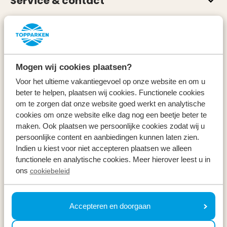
Service & contact
Types
Specials
Mogen wij cookies plaatsen?
Vakantieperiodes
Voor het ultieme vakantiegevoel op onze website en om u
beter te helpen, plaatsen wij cookies. Functionele cookies
om te zorgen dat onze website goed werkt en analytische
Op vakantie
cookies om onze website elke dag nog een beetje beter te
maken. Ook plaatsen we persoonlijke cookies zodat wij u
Meld u aan voor onze nieuwsbrief
persoonlijke content en aanbiedingen kunnen laten zien.
Indien u kiest voor niet accepteren plaatsen we alleen
Ontvang, net als 100.000 anderen, inspiratie over de
functionele en analytische cookies. Meer hierover leest u in
mooiste omgevingen, fijnste weekenden weg en de
ons
cookiebeleid
beste prijzen ⤵
Uw e-mailadres *
Accepteren en doorgaan