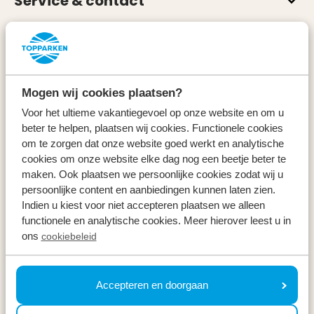
Service & contact
Types
Specials
Mogen wij cookies plaatsen?
Vakantieperiodes
Voor het ultieme vakantiegevoel op onze website en om u
beter te helpen, plaatsen wij cookies. Functionele cookies
om te zorgen dat onze website goed werkt en analytische
Op vakantie
cookies om onze website elke dag nog een beetje beter te
maken. Ook plaatsen we persoonlijke cookies zodat wij u
Meld u aan voor onze nieuwsbrief
persoonlijke content en aanbiedingen kunnen laten zien.
Indien u kiest voor niet accepteren plaatsen we alleen
Ontvang, net als 100.000 anderen, inspiratie over de
functionele en analytische cookies. Meer hierover leest u in
mooiste omgevingen, fijnste weekenden weg en de
ons
cookiebeleid
beste prijzen ⤵
Uw e-mailadres *
Accepteren en doorgaan