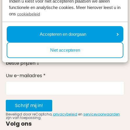
Indien u kiest voor niet accepteren plaatsen we alleen
Vakantieperiodes
functionele en analytische cookies. Meer hierover leest u in
ons
cookiebeleid
Op vakantie
Accepteren en doorgaan
Meld u aan voor onze nieuwsbrief
Ontvang, net als 100.000 anderen, inspiratie over de
Niet accepteren
mooiste omgevingen, fijnste weekenden weg en de
beste prijzen ⤵
Uw e-mailadres *
Schrijf mij in!
Beveiligd door reCaptcha,
privacybeleid
en
servicevoorwaarden
zijn van toepassing.
Volg ons