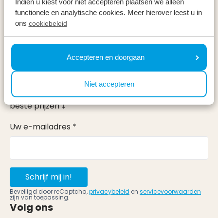
Indien u kiest voor niet accepteren plaatsen we alleen
Vakantieperiodes
functionele en analytische cookies. Meer hierover leest u in
ons
cookiebeleid
Op vakantie
Accepteren en doorgaan
Meld u aan voor onze nieuwsbrief
Ontvang, net als 100.000 anderen, inspiratie over de
Niet accepteren
mooiste omgevingen, fijnste weekenden weg en de
beste prijzen ⤵
Uw e-mailadres *
Schrijf mij in!
Beveiligd door reCaptcha,
privacybeleid
en
servicevoorwaarden
zijn van toepassing.
Volg ons